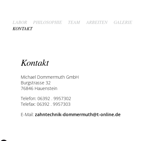
Navigation
überspringen
LABOR
PHILOSOPHIE
TEAM
ARBEITEN
GALERIE
KONTAKT
Kontakt
Michael Dommermuth GmbH
Burgstrasse 32
76846 Hauenstein
Telefon: 06392 . 9957302
Telefax: 06392 . 9957303
E-Mail:
zahntechnik-dommermuth@t-online.de